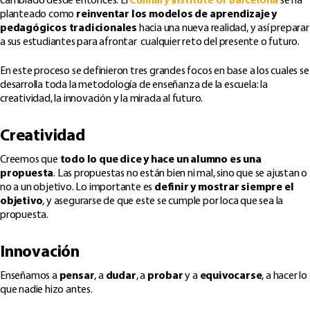
cambiado desde entonces. El
Culinary Institute of Barcelona
se ha
planteado como
reinventar los modelos de aprendizaje y
pedagógicos tradicionales
hacia una nueva realidad, y así preparar
a sus estudiantes para afrontar cualquier reto del presente o futuro.
En este proceso se definieron tres grandes focos en base a los cuales se
desarrolla toda la metodología de enseñanza de la escuela: la
creatividad, la innovación y la mirada al futuro.
Creatividad
Creemos que
todo lo que dice y hace un alumno es una
propuesta
. Las propuestas no están bien ni mal, sino que se ajustan o
no a un objetivo. Lo importante es
d
efinir y mostrar siempre el
objetivo
, y asegurarse de que este se cumple por loca que sea la
propuesta.
Innovación
Enseñamos a
pensar
, a
dudar
, a
probar
y a
equivocarse
, a hacer lo
que nadie hizo antes.