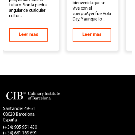
bienvenida que se
d
futuro. Son la piedra
vive con el
e
angular de cualquier
cuerpoAyer fue Hola
f
cultur...
Day. Y aunque lo ...
m
m
Leer mas
Leer mas
Santander 49-51
08020 Barcelona
España
(+34) 935 951 430
(+34) 681 169 691