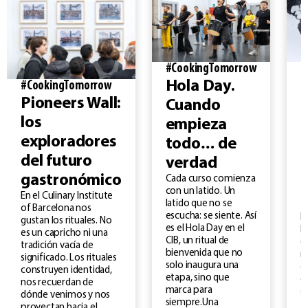
#CookingTomorrow
#
Hola Day.
#CookingTomorrow
Pioneers Wall:
Cuando
los
empieza
C
exploradores
todo… de
d
del futuro
verdad
gastronómico
Cada curso comienza
con un latido. Un
En el Culinary Institute
latido que no se
of Barcelona nos
escucha: se siente. Así
E
gustan los rituales. No
es el Hola Day en el
I
es un capricho ni una
CIB, un ritual de
(
tradición vacía de
bienvenida que no
m
significado. Los rituales
solo inaugura una
d
construyen identidad,
etapa, sino que
o
nos recuerdan de
marca para
c
dónde venimos y nos
siempre.Una
f
proyectan hacia el