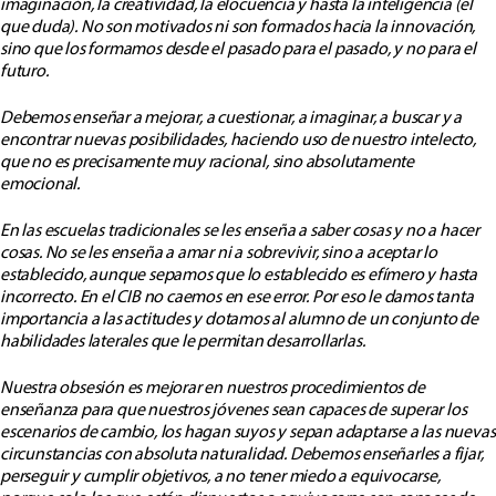
imaginación, la creatividad, la elocuencia y hasta la inteligencia (el
que duda). No son motivados ni son formados hacia la innovación,
sino que los formamos desde el pasado para el pasado, y no para el
futuro.
Debemos enseñar a mejorar, a cuestionar, a imaginar, a buscar y a
encontrar nuevas posibilidades, haciendo uso de nuestro intelecto,
que no es precisamente muy racional, sino absolutamente
emocional.
En las escuelas tradicionales se les enseña a saber cosas y no a hacer
cosas. No se les enseña a amar ni a sobrevivir, sino a aceptar lo
establecido, aunque sepamos que lo establecido es efímero y hasta
incorrecto. En el CIB no caemos en ese error. Por eso le damos tanta
importancia a las actitudes y dotamos al alumno de un conjunto de
habilidades laterales que le permitan desarrollarlas.
Nuestra obsesión es mejorar en nuestros procedimientos de
enseñanza para que nuestros jóvenes sean capaces de superar los
escenarios de cambio, los hagan suyos y sepan adaptarse a las nuevas
circunstancias con absoluta naturalidad. Debemos enseñarles a fijar,
perseguir y cumplir objetivos, a no tener miedo a equivocarse,