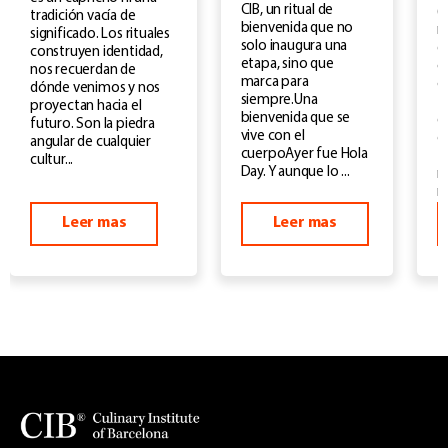
CIB, un ritual de
(
tradición vacía de
bienvenida que no
m
significado. Los rituales
solo inaugura una
d
construyen identidad,
etapa, sino que
o
nos recuerdan de
marca para
c
dónde venimos y nos
siempre.Una
f
proyectan hacia el
bienvenida que se
d
futuro. Son la piedra
vive con el
e
angular de cualquier
cuerpoAyer fue Hola
f
cultur...
Day. Y aunque lo ...
m
m
Leer mas
Leer mas