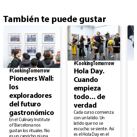
También te puede gustar
#CookingTomorrow
#
Hola Day.
#CookingTomorrow
Pioneers Wall:
Cuando
los
empieza
C
exploradores
todo… de
d
del futuro
verdad
gastronómico
Cada curso comienza
con un latido. Un
En el Culinary Institute
latido que no se
of Barcelona nos
escucha: se siente. Así
E
gustan los rituales. No
es el Hola Day en el
I
es un capricho ni una