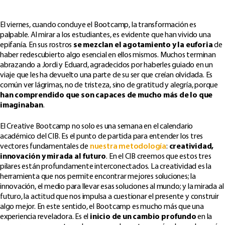
El viernes, cuando concluye el Bootcamp, la transformación es
palpable. Al mirar a los estudiantes, es evidente que han vivido una
epifanía. En sus rostros
se mezclan el agotamiento y la euforia
de
haber redescubierto algo esencial en ellos mismos. Muchos terminan
abrazando a Jordi y Eduard, agradecidos por haberles guiado en un
viaje que les ha devuelto una parte de su ser que creían olvidada. Es
común ver lágrimas, no de tristeza, sino de gratitud y alegría, porque
han comprendido que son capaces de mucho más de lo que
imaginaban
.
El Creative Bootcamp no solo es una semana en el calendario
académico del CIB. Es el punto de partida para entender los tres
vectores fundamentales de
nuestra metodología
:
creatividad,
innovación y mirada al futuro
. En el CIB creemos que estos tres
pilares están profundamente interconectados. La creatividad es la
herramienta que nos permite encontrar mejores soluciones; la
innovación, el medio para llevar esas soluciones al mundo; y la mirada al
futuro, la actitud que nos impulsa a cuestionar el presente y construir
algo mejor. En este sentido, el Bootcamp es mucho más que una
experiencia reveladora. Es el
inicio de un cambio profundo
en la