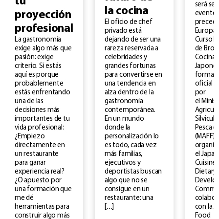
tu
será se
la cocina
proyección
evento 
El oficio de chef
precede
profesional
privado está
Europa: 
dejando de ser una
Curso M
La gastronomía
rareza reservada a
de Bron
exige algo más que
celebridades y
Cocina
pasión: exige
grandes fortunas
Japones
criterio. Si estás
para convertirse en
formac
aquí es porque
una tendencia en
oficial 
probablemente
alza dentro de la
por
estás enfrentando
gastronomía
el Minis
una de las
contemporánea.
Agricult
decisiones más
En un mundo
Silvicult
importantes de tu
donde la
Pesca d
vida profesional:
personalización lo
(MAFF) 
¿Empiezo
es todo, cada vez
organiz
directamente en
más familias,
el Japa
un restaurante
ejecutivos y
Cuisine
para ganar
deportistas buscan
Dietary
experiencia real?
algo que no se
Develo
¿O apuesto por
consigue en un
Commit
una formación que
restaurante: una
colabor
me dé
[…]
con la A
herramientas para
Food
construir algo más