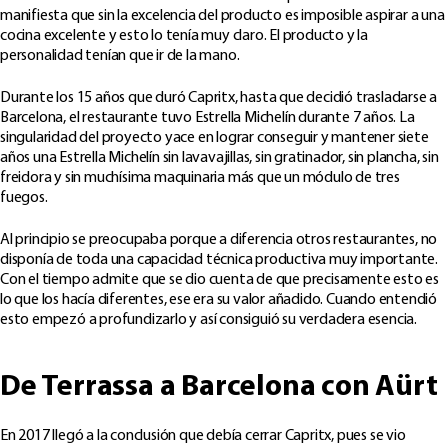
manifiesta que sin la excelencia del producto es imposible aspirar a una
cocina excelente y esto lo tenía muy claro. El producto y la
personalidad tenían que ir de la mano.
Durante los 15 años que duró Capritx, hasta que decidió trasladarse a
Barcelona, el restaurante tuvo Estrella Michelín durante 7 años. La
singularidad del proyecto yace en lograr conseguir y mantener siete
años una Estrella Michelín sin lavavajillas, sin gratinador, sin plancha, sin
freidora y sin muchísima maquinaria más que un módulo de tres
fuegos.
Al principio se preocupaba porque a diferencia otros restaurantes, no
disponía de toda una capacidad técnica productiva muy importante.
Con el tiempo admite que se dio cuenta de que precisamente esto es
lo que los hacía diferentes, ese era su valor añadido. Cuando entendió
esto empezó a profundizarlo y así consiguió su verdadera esencia.
De Terrassa a Barcelona con Aürt
En 2017 llegó a la conclusión que debía cerrar Capritx, pues se vio