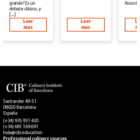
Associat
grande? Es un
debate clásico, y
[…]
Leer
Leer
Le
mas
mas
m
Santander 49-51
08020 Barcelona
España
(+34) 935 951 430
(+34) 681 169 691
hola@cib.education
Professional culinary courses