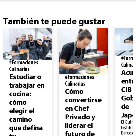
También te puede gustar
#Forma
#Formaciones
Culinar
Culinarias
Acu
Estudiar o
#Formaciones
entr
Culinarias
trabajar en
CIB y
Cómo
cocina:
Gobi
convertirse
cómo
de
en Chef
elegir el
Japó
Privado y
camino
El Culin
liderar el
que defina
Institut
futuro de
Barcelon