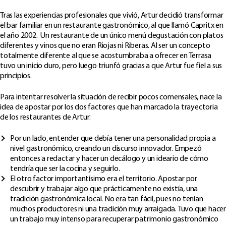
Tras las experiencias profesionales que vivió, Artur decidió transformar
el bar familiar en un restaurante gastronómico, al que llamó Capritx en
el año 2002. Un restaurante de un único menú degustación con platos
diferentes y vinos que no eran Riojas ni Riberas. Al ser un concepto
totalmente diferente al que se acostumbraba a ofrecer en Terrasa
tuvo un inicio duro, pero luego triunfó gracias a que Artur fue fiel a sus
principios.
Para intentar resolver la situación de recibir pocos comensales, nace la
idea de apostar por los dos factores que han marcado la trayectoria
de los restaurantes de Artur:
Por un lado, entender que debía tener una personalidad propia a
nivel gastronómico, creando un discurso innovador. Empezó
entonces a redactar y hacer un decálogo y un ideario de cómo
tendría que ser la cocina y seguirlo.
El otro factor importantísimo era el territorio. Apostar por
descubrir y trabajar algo que prácticamente no existía, una
tradición gastronómica local. No era tan fácil, pues no tenían
muchos productores ni una tradición muy arraigada. Tuvo que hacer
un trabajo muy intenso para recuperar patrimonio gastronómico