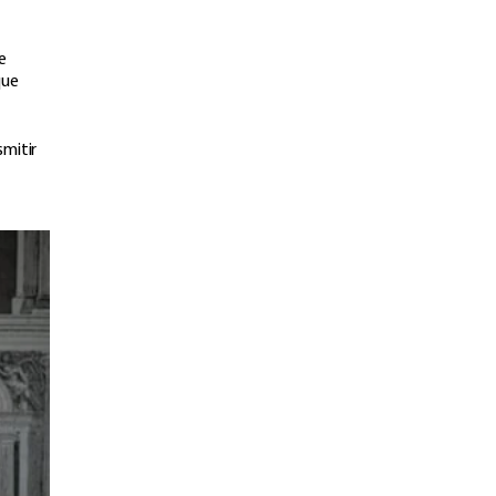
e
que
smitir