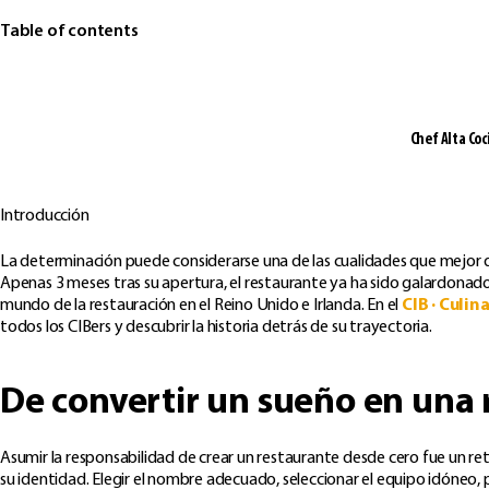
Table of contents
Chef Alta Coc
Introducción
La determinación puede considerarse una de las cualidades que mejor d
Apenas 3 meses tras su apertura, el restaurante ya ha sido galardonado
mundo de la restauración en el Reino Unido e Irlanda. En el
CIB · Culin
todos los CIBers y descubrir la historia detrás de su trayectoria.
De convertir un sueño en una 
Asumir la responsabilidad de crear un restaurante desde cero fue un r
su identidad. Elegir el nombre adecuado, seleccionar el equipo idóneo, p