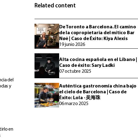
Related content
De Toronto a Barcelona. El camino
de la copropietaria del mítico Bar
Nøė | Caso de Éxito: Kiya Alexis
19 junio 2026
Alta cocina española en el Líbano |
Caso de éxito: Sary Ladki
07 octubre 2025
cia del
Auténtica gastronomía china bajo
odas y
el cielo de Barcelona | Caso de
Éxito: Lola · 吴海珠
06 marzo 2025
irlo en
s