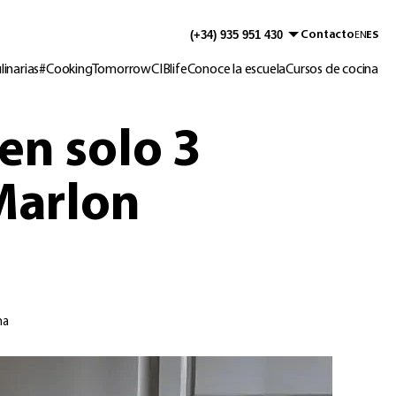
Contacto
EN
ES
inarias
#CookingTomorrow
CIBlife
Conoce la escuela
Cursos de cocina
en solo 3
 Marlon
na