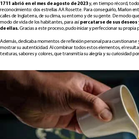
1711 abrió en el mes de agosto de 2023
y, en tiempo récord, todo
reconocimiento: dos estrellas AA Rosette. Para conseguirlo, Marlon ente
calles de Inglaterra, de su clima, su entorno y de su gente. De modo que
modo de vida de los habitantes, para así
percatarse
de sus deseos 
de ellas.
Gracias a este proceso, pudo iniciar y perfeccionar su propi
Además, dedicaba momentos de reflexión personal para cuestionarse y 
mostrar su autenticidad. Al combinar todos estos elementos, el result
texturas, sabores y colores, que transmitía su alegría y su curiosidad po