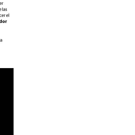
er
 las
cer el
edor
ra