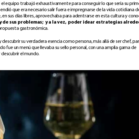
 el equipo trabajó exhaustivamente para conseguir lo que sería su prim
ndió que era necesario salir fuera e impregnarse de la vida cotidiana de
, en sus días libres, aprovechaba para adentrarse en esta cultura y cono
y de sus problemas; y a la vez, poder idear estrategias alred
a propuesta gastronómica.
descubrir su verdadera esencia como persona, más allá de ser chef, pa
ado fue un menú que llevaba su sello personal, con una amplia gama de
r descubrir el mundo.