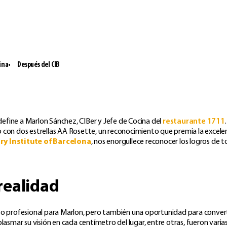
ina
Después del CIB
efine a Marlon Sánchez, CIBer y Jefe de Cocina del
restaurante 1711
.
 con dos estrellas AA Rosette, un reconocimiento que premia la excelen
ary Institute of Barcelona
, nos enorgullece reconocer los logros de t
realidad
eto profesional para Marlon, pero también una oportunidad para convert
lasmar su visión en cada centímetro del lugar, entre otras, fueron varia